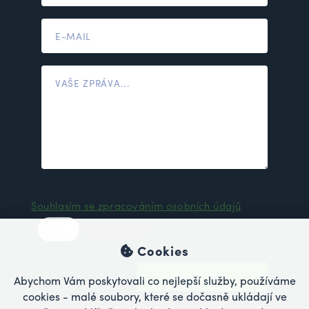
Souhlasím se zpracováním osobních údajů
Nesouhlasím
Cookies
ODESLAT
Abychom Vám poskytovali co nejlepší služby, používáme
cookies - malé soubory, které se dočasně ukládají ve