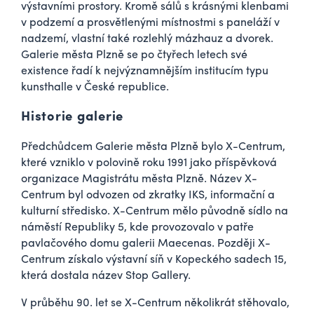
výstavními prostory. Kromě sálů s krásnými klenbami
v podzemí a prosvětlenými místnostmi s paneláží v
nadzemí, vlastní také rozlehlý mázhauz a dvorek.
Galerie města Plzně se po čtyřech letech své
existence řadí k nejvýznamnějším institucím typu
kunsthalle v České republice.
Historie galerie
Předchůdcem Galerie města Plzně bylo X-Centrum,
které vzniklo v polovině roku 1991 jako příspěvková
organizace Magistrátu města Plzně. Název X-
Centrum byl odvozen od zkratky IKS, informační a
kulturní středisko. X-Centrum mělo původně sídlo na
náměstí Republiky 5, kde provozovalo v patře
pavlačového domu galerii Maecenas. Později X-
Centrum získalo výstavní síň v Kopeckého sadech 15,
která dostala název Stop Gallery.
V průběhu 90. let se X-Centrum několikrát stěhovalo,