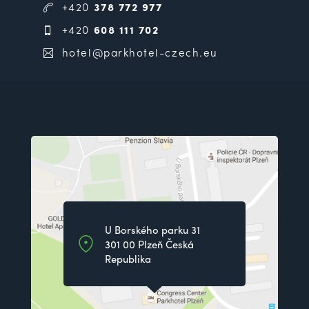
+420
378 772 977
+420
608 111 702
hotel@parkhotel-czech.eu
U Borského parku 31
301 00 Plzeň Česká
Republika