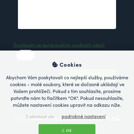
Souhlasím se zpracováním osobních údajů
Nesouhlasím
Cookies
ODESLAT
Abychom Vám poskytovali co nejlepší služby, používáme
cookies - malé soubory, které se dočasně ukládají ve
Vašem prohlížeči. Pokud s tím souhlasíte, prosíme
potvrďte nám to tlačítkem "OK". Pokud nesouhlasíte,
můžete nastavení cookies upravit na odkazu níže.
podrobné nastavení
odmítnout vše
© 2026
PARKHOTEL CONGRESS CENTER PLZEŇ
OK