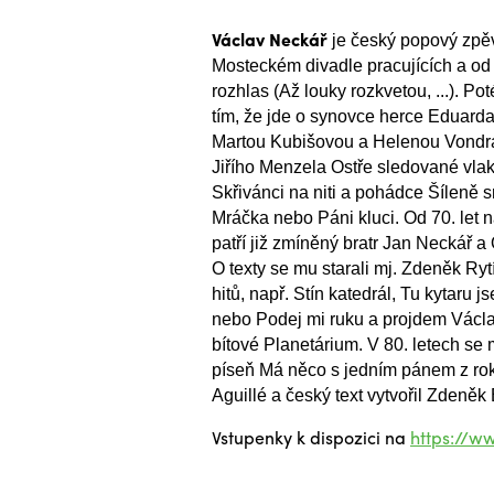
Václav Neckář
je český popový zpěv
Mosteckém divadle pracujících a od
rozhlas (Až louky rozkvetou, ...). P
tím, že jde o synovce herce Eduarda
Martou Kubišovou a Helenou Vondráč
Jiřího Menzela Ostře sledované vlak
Skřivánci na niti a pohádce Šíleně s
Mráčka nebo Páni kluci. Od 70. let n
patří již zmíněný bratr Jan Neckář 
O texty se mu starali mj. Zdeněk Ry
hitů, např. Stín katedrál, Tu kytaru 
nebo Podej mi ruku a projdem Václav
bítové Planetárium. V 80. letech se
píseň Má něco s jedním pánem z ro
Aguillé a český text vytvořil Zdeněk
Vstupenky k dispozici na
https://w