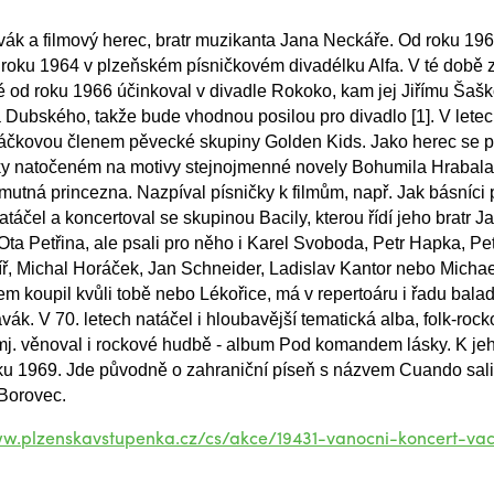
ák a filmový herec, bratr muzikanta Jana Neckáře. Od roku 196
 roku 1964 v plzeňském písničkovém divadélku Alfa. V té době
oté od roku 1966 účinkoval v divadle Rokoko, kam jej Jiřímu Šašk
 Dubského, takže bude vhodnou posilou pro divadlo [1]. V lete
kovou členem pěvecké skupiny Golden Kids. Jako herec se pros
y natočeném na motivy stejnojmenné novely Bohumila Hrabala, al
mutná princezna. Nazpíval písničky k filmům, např. Jak básníci př
atáčel a koncertoval se skupinou Bacily, kterou řídí jeho bratr
a Ota Petřina, ale psali pro něho i Karel Svoboda, Petr Hapka, 
tíř, Michal Horáček, Jan Schneider, Ladislav Kantor nebo Mich
jsem koupil kvůli tobě nebo Lékořice, má v repertoáru i řadu bala
ák. V 70. letech natáčel i hloubavější tematická alba, folk-ro
 mj. věnoval i rockové hudbě - album Pod komandem lásky. K jeh
ku 1969. Jde původně o zahraniční píseň s názvem Cuando sali
 Borovec.
ww.plzenskavstupenka.cz/cs/akce/19431-vanocni-koncert-va