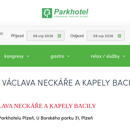
ší
Příjezd
Odjezd
08 srp 2026
09 srp 2026
kongresy
gastro
relax / služby
VÁCLAVA NECKÁŘE A KAPELY BAC
AVA NECKÁŘE A KAPELY BACILY
Parkhotelu Plzeň, U Borského parku 31, Plzeň