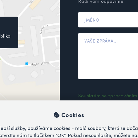
Rádi vám
odpovíme
blika
Souhlasím se zpracováním
Cookies
pší služby, používáme cookies - malé soubory, které se doča
potvrďte nám to tlačítkem "OK". Pokud nesouhlasíte, můžete na