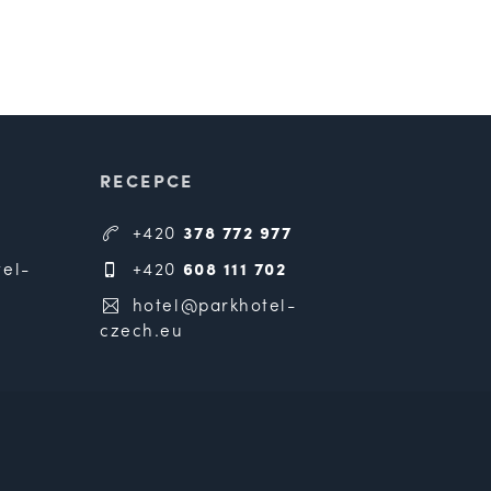
RECEPCE
+420
378 772 977
el-
+420
608 111 702
hotel@parkhotel-
czech.eu