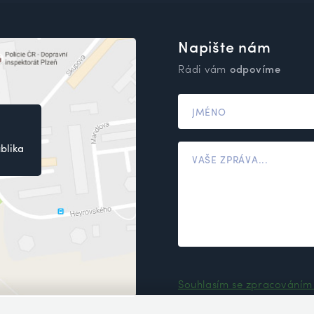
Napište nám
Rádi vám
odpovíme
blika
Souhlasím se zpracováním