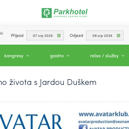
ší
Příjezd
Odjezd
07 srp 2026
08 srp 2026
kongresy
gastro
relax / služby
o života s Jardou Duškem