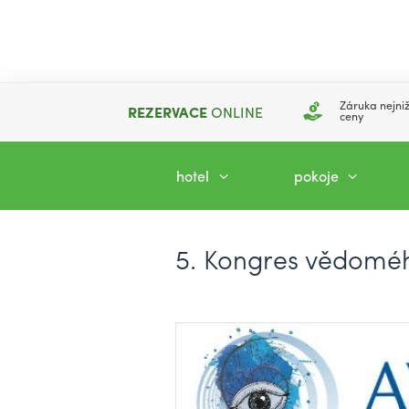
Záruka nejniž
REZERVACE
ONLINE
ceny
hotel
pokoje
5. Kongres vědoméh