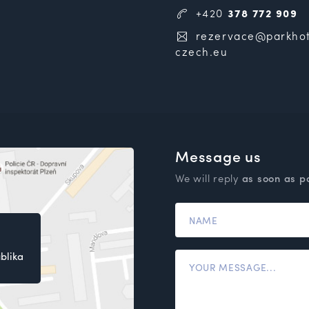
+420
378 772 909
rezervace@parkhot
czech.eu
Message us
We will reply
as soon as p
blika