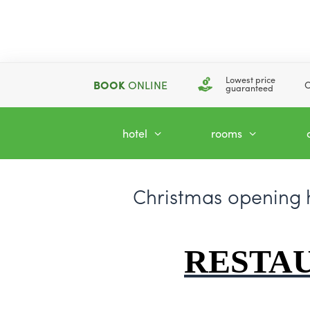
Lowest price
BOOK
ONLINE
C
guaranteed
hotel
rooms
Christmas opening 
RESTA