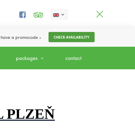
I have a promocode
»
CHECK AVAILABILITY
packages
contact
 PLZEŇ