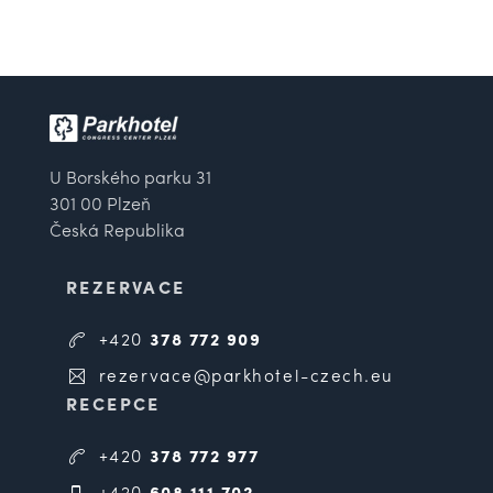
U Borského parku 31
301 00 Plzeň
Česká Republika
REZERVACE
+420
378 772 909
rezervace@parkhotel-czech.eu
RECEPCE
+420
378 772 977
+420
608 111 702