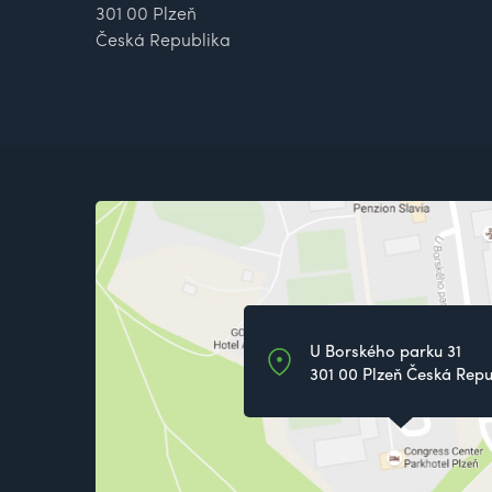
301 00 Plzeň
Česká Republika
U Borského parku 31
301 00 Plzeň Česká Repu