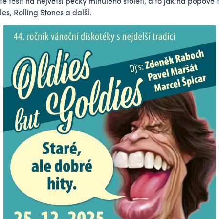
 těšit na největší pecky minulého století, a to jak na popové t
es, Rolling Stones a další.