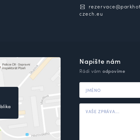
rezervace@parkhot
czech.eu
Napište nám
Rádi vám
odpovíme
blika