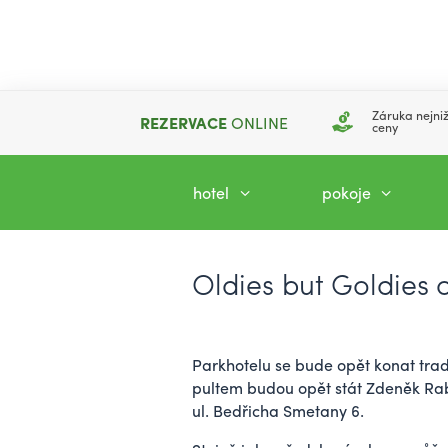
Záruka nejniž
REZERVACE
ONLINE
ceny
hotel
pokoje
Oldies but Goldies 
Parkhotelu se bude opět konat tradič
pultem budou opět stát Zdeněk Rab
ul. Bedřicha Smetany 6.