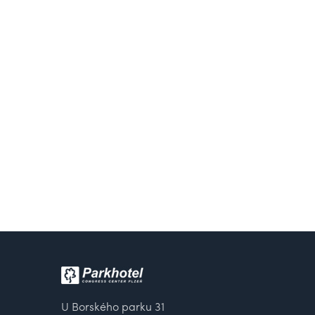
U Borského parku 31