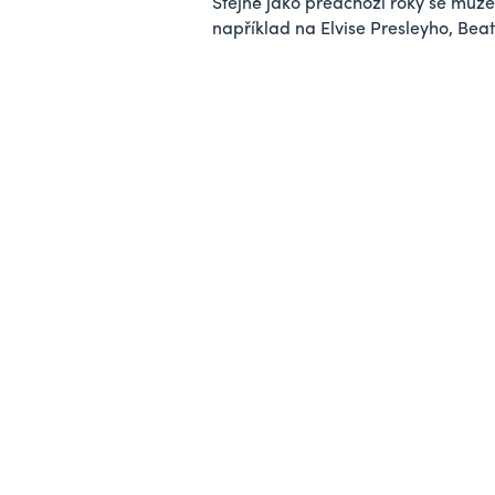
Stejně jako předchozí roky se můžete
například na Elvise Presleyho, Beatl