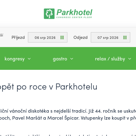
ší
Příjezd
Odjezd
06 srp 2026
07 srp 2026
kongresy
gastro
relax / služby
opět po roce v Parkhotelu
ní vánoční diskotéka s nejdelší tradicí. Již 44. ročník se uskut
och, Pavel Maršát a Marcel Špicar. Vstupenky lze koupit v p