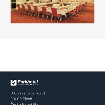
U Borského parku 31
301 00 Plzeň
Česká Republika